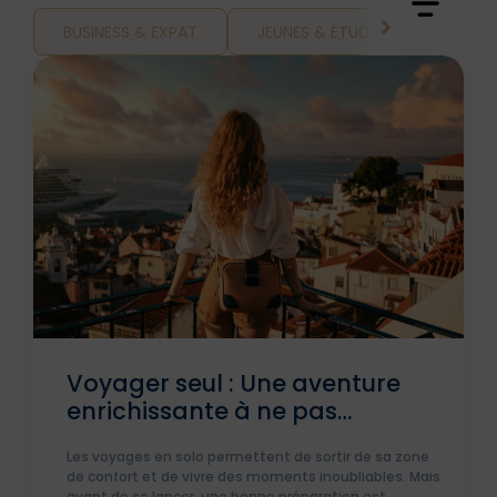
BUSINESS & EXPAT
JEUNES & ÉTUDIANTS
SPO
Voyager seul : Une aventure
enrichissante à ne pas
manquer !
Les voyages en solo permettent de sortir de sa zone
de confort et de vivre des moments inoubliables. Mais
avant de se lancer, une bonne préparation est