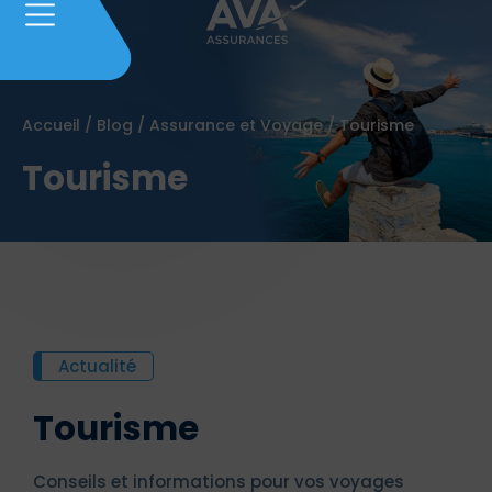
Accueil
/
Blog
/
Assurance et Voyage
/
Tourisme
Tourisme
Actualité
Tourisme
Conseils et informations pour vos voyages