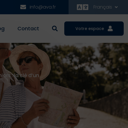
info@ava.fr
Français
og
Contact
Votre espace
rs : la clé d’un