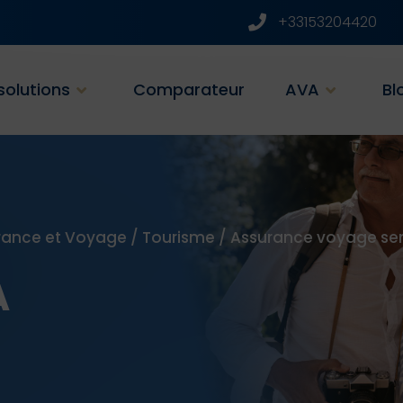
+33153204420
solutions
Comparateur
AVA
Bl
rance et Voyage
/
Tourisme
/
Assurance voyage senio
A