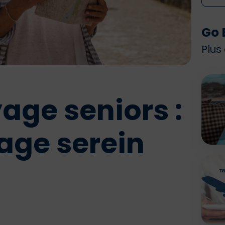
Go 
Plus
age seniors :
yage serein