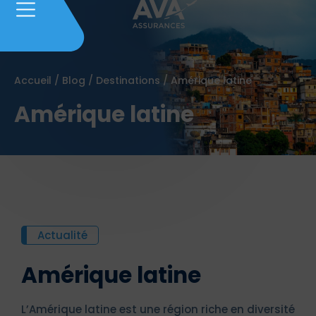
Accueil
/
Blog
/
Destinations
/
Amérique latine
Amérique latine
Actualité
Amérique latine
L’Amérique latine est une région riche en diversité