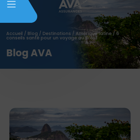
Accueil
/
Blog
/
Destinations
/
Amérique latine
/
6
conseils santé pour un voyage au Brésil
Blog AVA