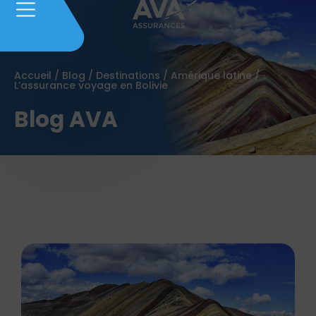
Accueil
/
Blog
/
Destinations
/
Amérique latine
/
L’assurance voyage en Bolivie
Blog AVA