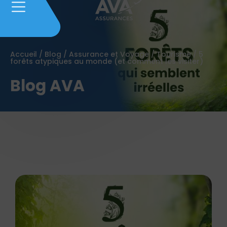
Accueil
/
Blog
/
Assurance et Voyage
/
Tourisme
/
5
forêts atypiques au monde (et comment les visiter)
Blog AVA