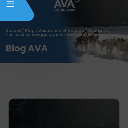
Accueil
/
Blog
/
Assurance et Voyage
/
Tourisme
/
L’assurance voyage pour les vacances d’hiver
Blog AVA