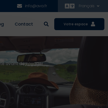
info@ava.fr
Français
og
Contact
Votre espace
rité avant de voyager