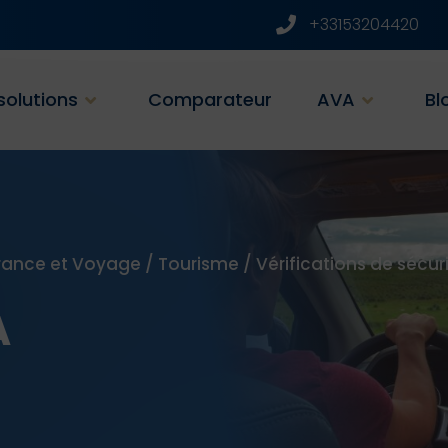
+33153204420
solutions
Comparateur
AVA
Bl
rance et Voyage
/
Tourisme
/
Vérifications de sécu
A