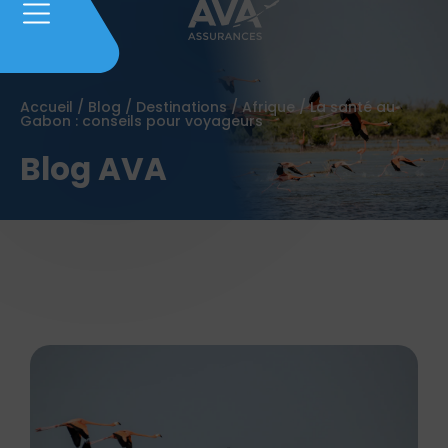
Accueil
/
Blog
/
Destinations
/
Afrique
/
La santé au
Gabon : conseils pour voyageurs
Blog AVA