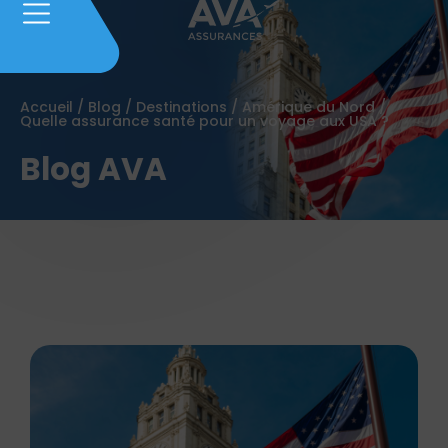
Accueil
/
Blog
/
Destinations
/
Amérique du Nord
/
Quelle assurance santé pour un voyage aux USA ?
Blog AVA