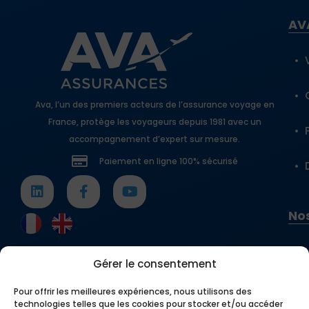
AV
Ava, l’un des premiers acteurs de l’assurance voyage en
France, protège les voyageurs depuis 1981 avec un
accompagnement d’expert sur mesure.
Paiement en ligne 100% sécurisé
Nos
Gérer le consentement
Pour offrir les meilleures expériences, nous utilisons des
technologies telles que les cookies pour stocker et/ou accéder