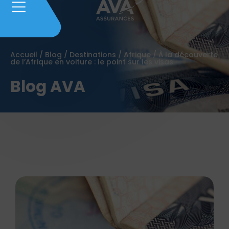
Accueil
/
Blog
/
Destinations
/
Afrique
/
À la découverte
de l’Afrique en voiture : le point sur les visas
Blog AVA