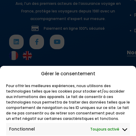
Ava, l’un des premiers acteurs de l’assurance voyage en
France, protège les voyageurs depuis 1981 avec un
accompagnement d’expert sur mesure.
Paiement en ligne 100% sécurisé
Nos
Gérer le consentement
Pour offrir les meilleures expériences, nous utilisons des
technologies telles que les cookies pour stocker et/ou accéder
aux informations des appareils. Le fait de consentir à ces
technologies nous permettra de traiter des données telles que le
comportement de navigation ou les ID uniques sur ce site. Le fait
de ne pas consentir ou de retirer son consentement peut avoir
un effet négatif sur certaines caractéristiques et fonctions.
Fonctionnel
Toujours activé