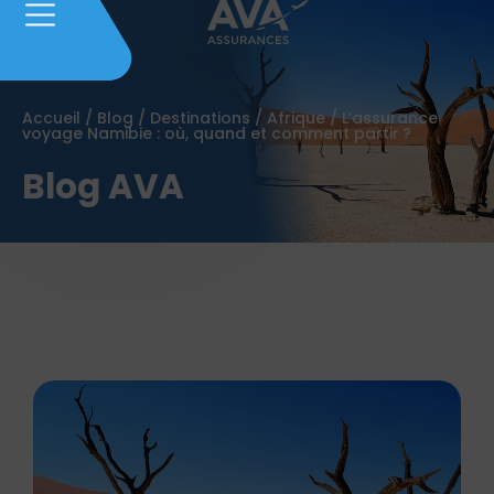
Accueil
/
Blog
/
Destinations
/
Afrique
/
L’assurance
voyage Namibie : où, quand et comment partir ?
Blog AVA