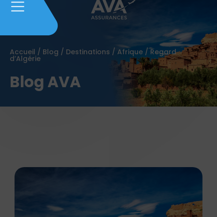
Accueil
/
Blog
/
Destinations
/
Afrique
/
Regard
d’Algérie
Blog AVA