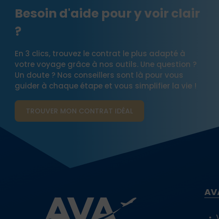
Besoin d'aide pour y voir clair
?
En 3 clics, trouvez le contrat le plus adapté à
votre voyage grâce à nos outils. Une question ?
Un doute ? Nos conseillers sont là pour vous
guider à chaque étape et vous simplifier la vie !
TROUVER MON CONTRAT​ IDÉAL
AV