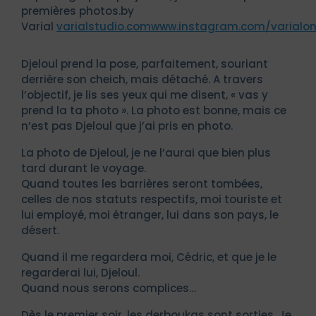
premières photos.by
Varial
varialstudio.com
www.instagram.com/varialo
Djeloul prend la pose, parfaitement, souriant
derrière son cheich, mais détaché. A travers
l’objectif, je lis ses yeux qui me disent, « vas y
prend la ta photo ». La photo est bonne, mais ce
n’est pas Djeloul que j’ai pris en photo.
La photo de Djeloul, je ne l’aurai que bien plus
tard durant le voyage.
Quand toutes les barrières seront tombées,
celles de nos statuts respectifs, moi touriste et
lui employé, moi étranger, lui dans son pays, le
désert.
Quand il me regardera moi, Cédric, et que je le
regarderai lui, Djeloul.
Quand nous serons complices…
Dès le premier soir, les derboukas sont sorties. Je