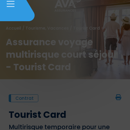
Accueil
/
Tourisme, Vacances
/
Tourist Card
Assurance voyage
multirisque court séjour
- Tourist Card
Contrat
Tourist Card
Multirisque temporaire pour une