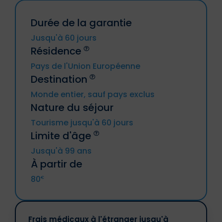
Durée de la garantie
Jusqu'à 60 jours
Résidence
Pays de l'Union Européenne
Destination
Allemagne, Autriche, Belgique, Bulgarie,
Monde entier, sauf pays exclus
Chypre, Croatie, Danemark, Espagne,
Nature du séjour
Estonie, Finlande, France métropolitaine
Les voyages à destination ou en
(y compris DROM et CTOM), Grèce,
provenance de la Russie, de Cuba, de
Tourisme jusqu'à 60 jours
Hongrie, Irande, Italie, Lettonie, Lituanie,
l'Iran, de la Syrie, de la Corée du Nord, des
Limite d'âge
Luxembourg, Malte, Pays-Bas, Pologne,
régions ukrainiennes de Crimée, de la
Portugal, République tchèque,
République populaire de Donetsk, de la
Jusqu'à 99 ans
Roumanie, Slovaquie, Slovénie, Suède.
République populaire de Lougansk ou
À partir de
un voyage impliquant l'une des ces
régions.
Islande, Liechtenstein, Norvège,
80
€
Les résidents de l'un des pays
Principautés d’Andorre et de Monaco,
susmentionnés.
Suisse.
Les personnes ou sociétés
sanctionnées.
Frais médicaux à l'étranger jusqu'à