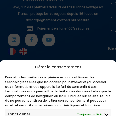
Pourquoi choisir l’AVA Tourist
Ava, l’un des premiers acteurs de l’assurance voyage en
France, protège les voyageurs depuis 1981 avec un
Card ?
accompagnement d’expert sur mesure.
Ce contrat, géré par un
assureur américain
, a été
Paiement en ligne 100% sécurisé
conçu pour répondre aux spécificités des séjours
touristiques aux États-Unis. Que vous partiez
pour une escapade à New York, un road trip sur la
Nos
Route 66 ou une visite des grands parcs
nationaux, l’AVA Tourist Card est le compagnon
idéal pour voyager sereinement.
Gérer le consentement
Protégez-vous dès aujourd’hui avec l’un des
meilleurs contrats d’assurance de notre gamme
Pour offrir les meilleures expériences, nous utilisons des
technologies telles que les cookies pour stocker et/ou accéder
touristique et partez à la découverte des États-
aux informations des appareils. Le fait de consentir à ces
Unis en toute sérénité.
Demandez votre devis dès
technologies nous permettra de traiter des données telles que le
maintenant sur AVA.fr !
comportement de navigation ou les ID uniques sur ce site. Le fait
de ne pas consentir ou de retirer son consentement peut avoir
un effet négatif sur certaines caractéristiques et fonctions.
Fonctionnel
Toujours activé