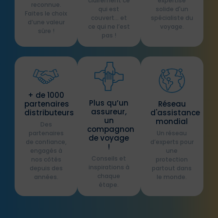
clairement ce
expertise
reconnue.
qui est
solide d'un
Faites le choix
couvert… et
spécialiste du
d’une valeur
ce qui ne l’est
voyage.​
sûre !
pas !​
+ de 1000
Plus qu’un
partenaires
Réseau
assureur,
distributeurs​
d'assistance
un
mondial
Des
compagnon
partenaires
Un réseau
de voyage
de confiance,
d’experts pour
!​
engagés à
une
Conseils et
nos côtés
protection
inspirations à
depuis des
partout dans
chaque
années.
le monde.
étape.​