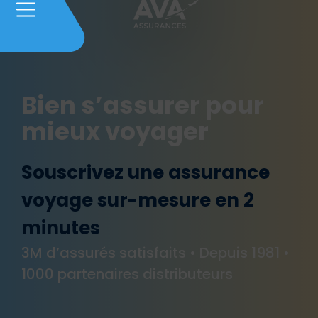
Bien s’assurer pour
mieux voyager​
Souscrivez une assurance
voyage sur-mesure en 2
minutes
3M d’assurés satisfaits • Depuis 1981 •
1000 partenaires distributeurs