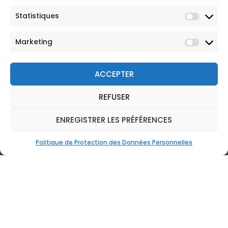
Statistiques
Marketing
ACCEPTER
REFUSER
AVA au rendez-vous des
ENREGISTRER LES PRÉFÉRENCES
Salons du PVT Australie à Lyon
et à Paris
Politique de Protection des Données Personnelles