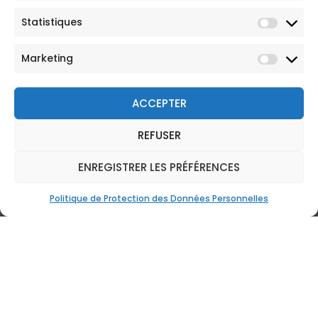
Statistiques
Marketing
ACCEPTER
REFUSER
AVA au rendez-vous des
ENREGISTRER LES PRÉFÉRENCES
Salons du PVT Australie à Lyon
et à Paris
Politique de Protection des Données Personnelles