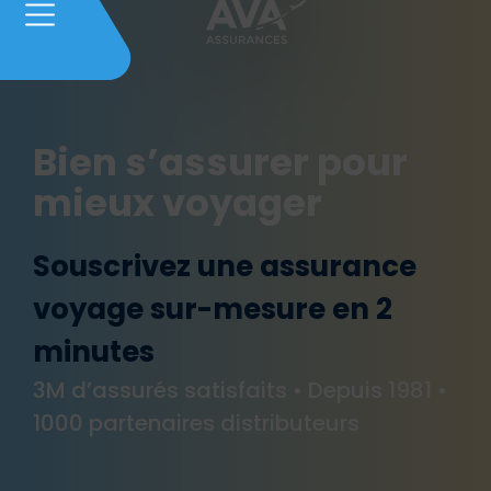
Bien s’assurer pour
mieux voyager​
Souscrivez une assurance
voyage sur-mesure en 2
minutes
3M d’assurés satisfaits • Depuis 1981 •
1000 partenaires distributeurs