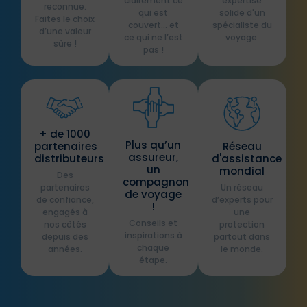
clairement ce
expertise
reconnue.
qui est
solide d'un
Faites le choix
couvert… et
spécialiste du
d’une valeur
ce qui ne l’est
voyage.​
sûre !
pas !​
+ de 1000
Plus qu’un
partenaires
Réseau
assureur,
distributeurs​
d'assistance
un
mondial
Des
compagnon
partenaires
Un réseau
de voyage
de confiance,
d’experts pour
!​
engagés à
une
Conseils et
nos côtés
protection
inspirations à
depuis des
partout dans
chaque
années.
le monde.
étape.​