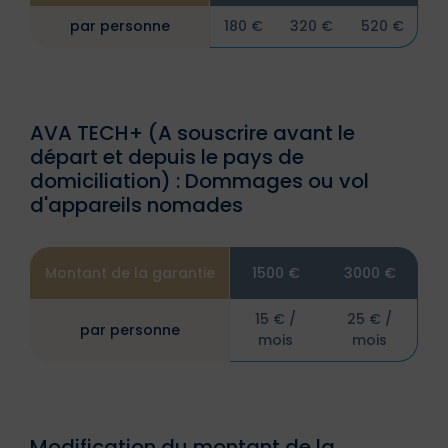
par personne
180 €
320 €
520 €
AVA TECH+ (A souscrire avant le
départ et depuis le pays de
domiciliation) : Dommages ou vol
d'appareils nomades
Montant de la garantie
1500 €
3000 €
15 € /
25 € /
par personne
mois
mois
Modification du montant de la