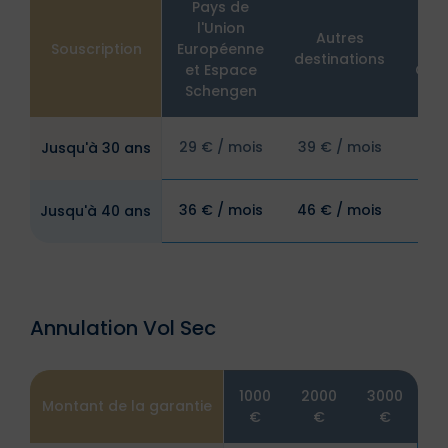
Pays de
l'Union
U
Autres
Souscription
Européenne
et
destinations
et Espace
Can
Schengen
59 
29 € / mois
39 € / mois
Jusqu'à 30 ans
mo
66 
36 € / mois
46 € / mois
Jusqu'à 40 ans
mo
Annulation Vol Sec
1000
2000
3000
Montant de la garantie
€
€
€