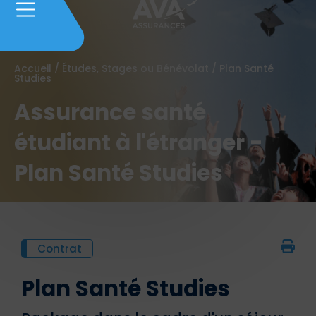
Accueil
/
Études, Stages ou Bénévolat
/
Plan Santé
Studies
Assurance santé
étudiant à l'étranger -
Plan Santé Studies
Contrat
Plan Santé Studies