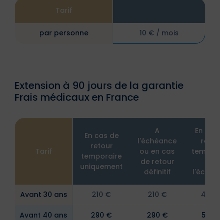
Tarif
par personne
10 € / mois
Extension à 90 jours de la garantie
Frais médicaux en France
A
En cas
En cas de
l'échéance
retou
retour
Tarif
ou en cas
tempor
temporaire
de retour
et à
uniquement
définitif
l'échéa
Avant 30 ans
210 €
210 €
420 
Avant 40 ans
290 €
290 €
580 