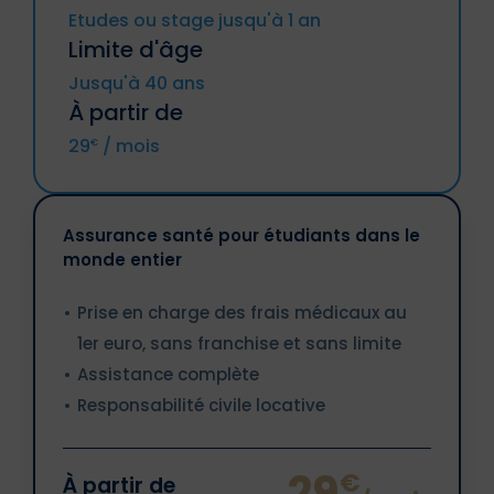
(y compris DROM et CTOM), Grèce,
provenance de la Russie, de Cuba, de
Etudes ou stage jusqu'à 1 an
Hongrie, Irande, Italie, Lettonie, Lituanie,
l'Iran, de la Syrie, de la Corée du Nord, des
Limite d'âge
Luxembourg, Malte, Pays-Bas, Pologne,
régions ukrainiennes de Crimée, de la
Portugal, République tchèque,
République populaire de Donetsk, de la
Jusqu'à 40 ans
Roumanie, Slovaquie, Slovénie, Suède.
République populaire de Lougansk ou
À partir de
un voyage impliquant l'une des ces
régions.
Islande, Liechtenstein, Norvège,
29
/ mois
€
Les résidents de l'un des pays
Principautés d’Andorre et de Monaco,
susmentionnés.
Suisse.
Les personnes ou sociétés
sanctionnées.
Assurance santé pour étudiants dans le
monde entier
Prise en charge des frais médicaux au
1er euro, sans franchise et sans limite
Assistance complète
Responsabilité civile locative
29
€
À partir de