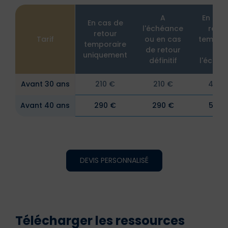
A
En cas
En cas de
l'échéance
retou
retour
Tarif
ou en cas
tempor
temporaire
de retour
et à
uniquement
définitif
l'échéa
Avant 30 ans
210 €
210 €
420 
Avant 40 ans
290 €
290 €
580 
DEVIS PERSONNALISÉ
Télécharger les ressources