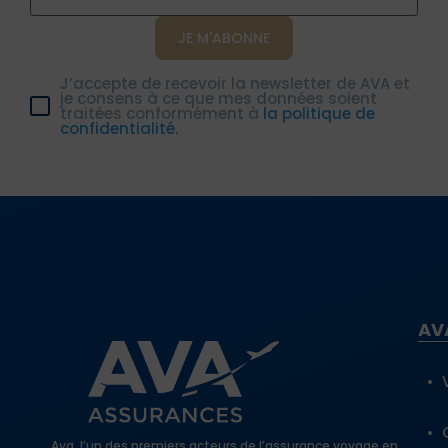
santé étudiant est indispensable.
Une entorse pendant un match de foot
universitaire ? Intoxication alimentaire ? Une
J’accepte de recevoir la newsletter de AVA et
grippe à soigner en urgence ?
je consens à ce que mes données soient
traitées conformément à
la politique de
Notre
service d’assistance 24h/24 et 7j/7
confidentialité.
coordonne toutes les démarches liées à votre
santé:
Exigence légale : De nombreux pays exigent
une preuve d’assurance santé pour obtenir
un visa étudiant ou s’inscrire dans une
université.
Prise en charge des frais de santé
Liaison avec la famille et prise en charge
AV
des frais de déplacement (avion et hôtel)
Gestion du transfert en cas de retour
anticipé (décès ou hospitalisation d’un
membre de la famille en France)
Mise en place du rapatriement médical le
Ava, l’un des premiers acteurs de l’assurance voyage en