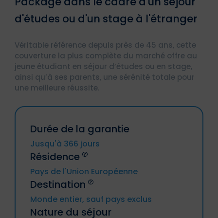
Package dans le cadre d'un séjour
d'études ou d'un stage à l'étranger
Véritable référence depuis près de 45 ans, cette
couverture la plus complète du marché offre au
jeune étudiant en séjour d’études ou en stage,
ainsi qu’à ses parents, une sérénité totale pour
une meilleure réussite.
Durée de la garantie
Jusqu'à 366 jours
Résidence
Pays de l'Union Européenne
Destination
Allemagne, Autriche, Belgique, Bulgarie,
Monde entier, sauf pays exclus
Chypre, Croatie, Danemark, Espagne,
Nature du séjour
Estonie, Finlande, France métropolitaine
Les voyages à destination ou en