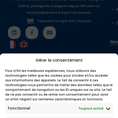
cas échéant
Recherche d’un spécialiste
France, protège les voyageurs depuis 1981 avec un
accompagnement d’expert sur mesure.
Peu importe votre destination ou la durée de
Paiement en ligne 100% sécurisé
votre mobilité, notre assurance santé pour
étudiant à l’étranger s’adapte à votre rythme:
semestre Erasmus, stage, volontariat, double
diplôme… Et si votre projet devient une aventure
Nos
à long terme, nous suivons votre installation en
tant qu’étudiant expatrié.
Comment fonctionne notre
Gérer le consentement
assurance santé pour les
Pour offrir les meilleures expériences, nous utilisons des
étudiants à
technologies telles que les cookies pour stocker et/ou accéder
aux informations des appareils. Le fait de consentir à ces
l’étranger ?
technologies nous permettra de traiter des données telles que le
comportement de navigation ou les ID uniques sur ce site. Le fait
de ne pas consentir ou de retirer son consentement peut avoir
Loin de votre pays, vous avez besoin d’un
un effet négatif sur certaines caractéristiques et fonctions.
partenaire sur lequel vous appuyer. C’est ce que
nous vous offrons avec une protection pensée
Fonctionnel
Toujours activé
pour répondre aux réalités de la vie étudiante à