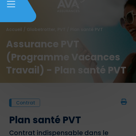
Accueil
/
Globetrotter, PVT
/
Plan santé PVT
Assurance PVT
(Programme Vacances
Travail) - Plan santé PVT
Contrat
Plan santé PVT
Contrat indispensable dans le