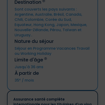
Destination
Allemagne, Autriche, Belgique, Bulgarie,
Sont couverts les pays suivants :
Chypre, Croatie, Danemark, Espagne,
Argentine, Australie, Brésil, Canada,
Estonie, Finlande, France métropolitaine
Les voyages à destination ou en
Chili, Colombie, Corée du Sud,
(y compris DROM et CTOM), Grèce,
provenance de la Russie, de Cuba, de
Hongrie, Irande, Italie, Lettonie, Lituanie,
Equateur, Hong Kong, Japon, Mexique,
l'Iran, de la Syrie, de la Corée du Nord, des
Luxembourg, Malte, Pays-Bas, Pologne,
régions ukrainiennes de Crimée, de la
Nouvelle-Zélande, Pérou, Taïwan et
Portugal, République tchèque,
République populaire de Donetsk, de la
Uruguay..
Roumanie, Slovaquie, Slovénie, Suède.
République populaire de Lougansk ou
Nature du séjour
un voyage impliquant l'une des ces
régions.
Séjour en Programme Vacances Travail
Islande, Liechtenstein, Norvège,
Les résidents de l'un des pays
Principautés d’Andorre et de Monaco,
ou Working Holiday
susmentionnés.
Suisse.
Limite d'âge
Les personnes ou sociétés
sanctionnées.
Jusqu'à 36 ans
À partir de
35
/ mois
€
Assurance santé complète
internationale pour les titulaires d'un visa