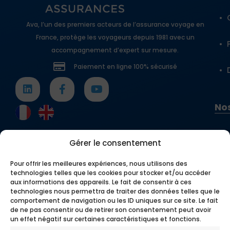
Pourquoi choisir AVA pour
Ava, l’un des premiers acteurs de l’assurance voyage en
votre assurance PVT ?
France, protège les voyageurs depuis 1981 avec un
accompagnement d’expert sur mesure.
AVA est un acteur de référence en matière de
protection santé pour les voyageurs. Voici
Paiement en ligne 100% sécurisé
pourquoi leur
Plan Santé Working Holiday PVT
se
distingue :
Adaptabilité
: Ce plan est conçu pour
Nos
couvrir des séjours de courte ou longue
durée, jusqu’à 12 mois renouvelables, y
compris une fois que vous êtes déjà en
Gérer le consentement
voyage.
Support international
: Un service
Pour offrir les meilleures expériences, nous utilisons des
d’assistance est disponible 24h/24 et 7j/7
technologies telles que les cookies pour stocker et/ou accéder
aux informations des appareils. Le fait de consentir à ces
pour répondre à vos besoins, où que vous
technologies nous permettra de traiter des données telles que le
soyez dans le monde.
comportement de navigation ou les ID uniques sur ce site. Le fait
Rapidité et simplicité
: Souscrire au plan
de ne pas consentir ou de retirer son consentement peut avoir
santé se fait en ligne en quelques minutes,
un effet négatif sur certaines caractéristiques et fonctions.
et les remboursements sont traités