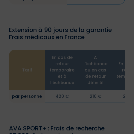
Extension à 90 jours de la garantie
Frais médicaux en France
En cas de
A
retour
l'échéance
En cas
Tarif
temporaire
ou en cas
retou
et à
de retour
tempora
l'échéance
définitif
par personne
420 €
210 €
210 
AVA SPORT+ : Frais de recherche