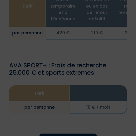
Tarif
temporaire
ou en cas
retou
et à
de retour
tempora
l'échéance
définitif
par personne
420 €
210 €
210 
AVA SPORT+ : Frais de recherche
25.000 € et sports extremes
Tarif
par personne
10 € / mois