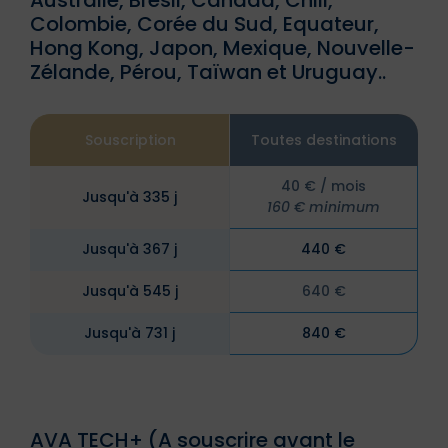
Colombie, Corée du Sud, Equateur,
Hong Kong, Japon, Mexique, Nouvelle-
Zélande, Pérou, Taïwan et Uruguay..
Souscription
Toutes destinations
40 € / mois
Jusqu'à 335 j
160 € minimum
Jusqu'à 367 j
440 €
Jusqu'à 545 j
640 €
Jusqu'à 731 j
840 €
AVA TECH+ (A souscrire avant le