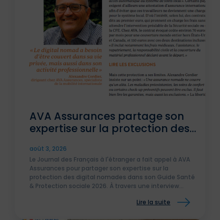
AVA Assurances partage son
expertise sur la protection des
digital nomades dans le
août 3, 2026
Journal des Français à
Le Journal des Français à l'étranger a fait appel à AVA
l’étranger
Assurances pour partager son expertise sur la
protection des digital nomades dans son Guide Santé
& Protection sociale 2026. À travers une interview
d'Alexandre Cordier, Directeur Commercial d'AVA
Lire la suite
Assurances, découvrez les enjeux de l'assurance santé
internationale et les solutions adaptées aux