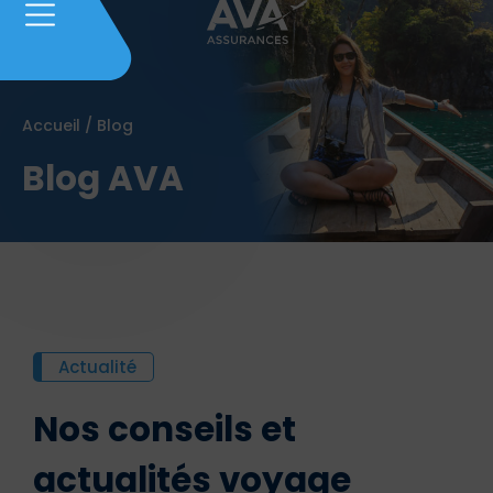
Accueil
/
Blog
Blog AVA
Actualité
Nos conseils et
actualités voyage