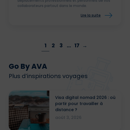
déplacements professionnels et personnels de vos
collaborateurs partout dans le monde.
Lire la suite
1
2
3
…
17
→
Go By AVA
Plus d’inspirations voyages
Visa digital nomad 2026 : où
partir pour travailler à
distance ?
août 3, 2026