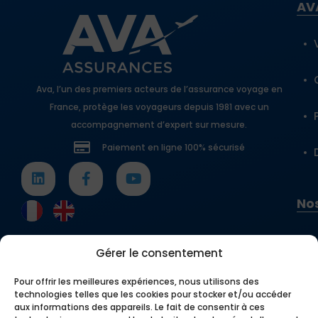
AV
Ava, l’un des premiers acteurs de l’assurance voyage en
France, protège les voyageurs depuis 1981 avec un
accompagnement d’expert sur mesure.
Paiement en ligne 100% sécurisé
Nos
Gérer le consentement
Pour offrir les meilleures expériences, nous utilisons des
technologies telles que les cookies pour stocker et/ou accéder
aux informations des appareils. Le fait de consentir à ces