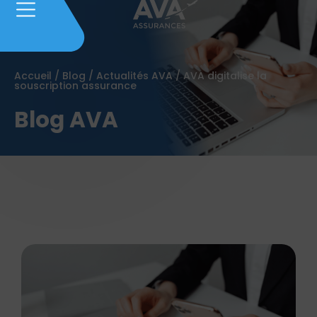
Accueil
/
Blog
/
Actualités AVA
/
AVA digitalise la
souscription assurance
Blog AVA