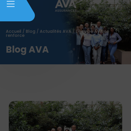
Accueil
/
Blog
/
Actualités AVA
/
L’équipe AVA se
renforce
Blog AVA