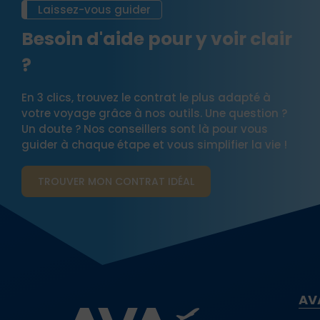
Laissez-vous guider
Besoin d'aide pour y voir clair
?
En 3 clics, trouvez le contrat le plus adapté à
votre voyage grâce à nos outils. Une question ?
Un doute ? Nos conseillers sont là pour vous
guider à chaque étape et vous simplifier la vie !
TROUVER MON CONTRAT​ IDÉAL
AV