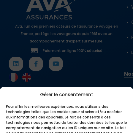
Ava, l’un des premiers acteurs de l’assurance voyage en
France, protège les voyageurs depuis 1981 avec un
accompagnement d’expert sur mesure.
Paiement en ligne 100% sécurisé
Nos
Gérer le consentement
Pour offrir les meilleures expériences, nous utilisons des
technologies telles que les cookies pour stocker et/ou accéder
aux informations des appareils. Le fait de consentir à ces
technologies nous permettra de traiter des données telles que le
comportement de navigation ou les ID uniques sur ce site. Le fait