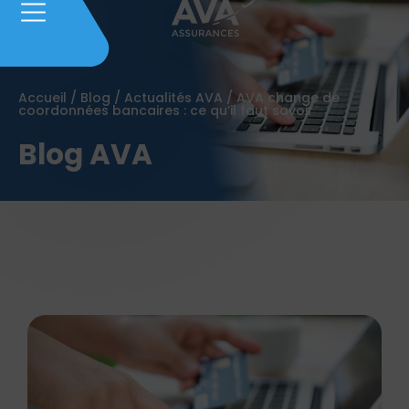
Accueil
/
Blog
/
Actualités AVA
/
AVA change de
coordonnées bancaires : ce qu’il faut savoir
Blog AVA