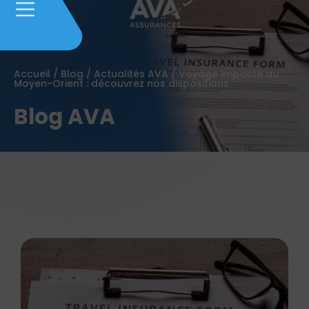
Accueil
/
Blog
/
Actualités AVA
/
Voyage impacté au
Moyen-Orient : découvrez nos dispositions
Blog AVA