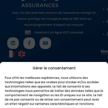
Ava, l’un des premiers acteurs de l’assurance voyage en
France, protège les voyageurs depuis 1981 avec un
accompagnement d’expert sur mesure.
Paiement en ligne 100% sécurisé
Nos
Gérer le consentement
Pour offrir les meilleures expériences, nous utilisons des
technologies telles que les cookies pour stocker et/ou accéder
aux informations des appareils. Le fait de consentir à ces
technologies nous permettra de traiter des données telles que le
comportement de navigation ou les ID uniques sur ce site. Le fait
de ne pas consentir ou de retirer son consentement peut avoir
un effet négatif sur certaines caractéristiques et fonctions.