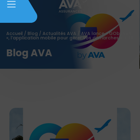
Accueil
/
Blog
/
Actualités AVA
/
AVA lance « GObyAVA
», l’application mobile pour gérer vos démarches santé
Blog AVA