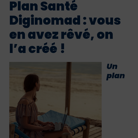
Plan Santé
Diginomad : vous
en avez rêvé, on
l’a créé !
Un
plan