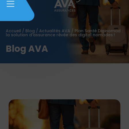
Accueil
/
Blog
/
Actualités AVA
/
Plan Santé Diginomad :
la solution d’assurance rêvée des digital nomades !
Blog AVA