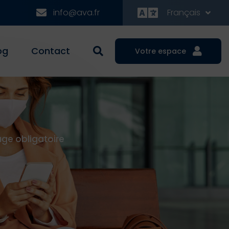
info@ava.fr
Français
og
Contact
Votre espace
age obligatoire