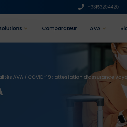
+33153204420
solutions
Comparateur
AVA
Bl
alités AVA
/
COVID-19 : attestation d’assurance voy
A