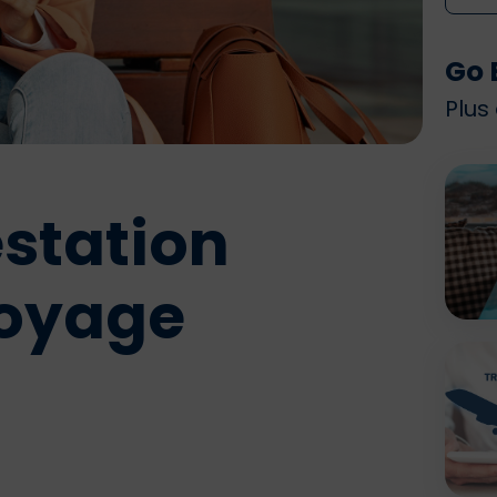
Go 
Plus
estation
voyage