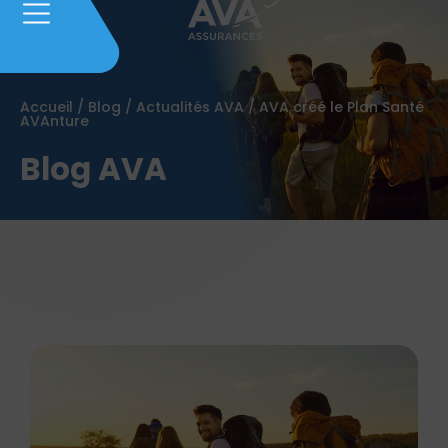
Accueil
/
Blog
/
Actualités AVA
/
AVA créé le Plan Santé
AVAnture
Blog AVA