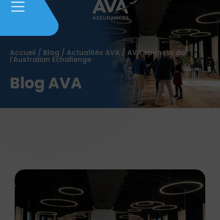
Accueil
/
Blog
/
Actualités AVA
/
AVA sponsor de
l’Australian Echallenge
Blog AVA