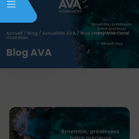
Accueil
/
Blog
/
Actualités AVA
/
Blue Friday AVA Coral
Guardian
Blog AVA