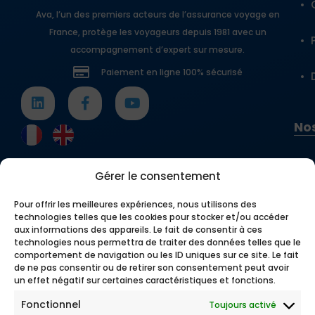
Ava, l’un des premiers acteurs de l’assurance voyage en
France, protège les voyageurs depuis 1981 avec un
accompagnement d’expert sur mesure.
Paiement en ligne 100% sécurisé
Nos
Gérer le consentement
Pour offrir les meilleures expériences, nous utilisons des
technologies telles que les cookies pour stocker et/ou accéder
aux informations des appareils. Le fait de consentir à ces
technologies nous permettra de traiter des données telles que le
comportement de navigation ou les ID uniques sur ce site. Le fait
de ne pas consentir ou de retirer son consentement peut avoir
un effet négatif sur certaines caractéristiques et fonctions.
Fonctionnel
Toujours activé