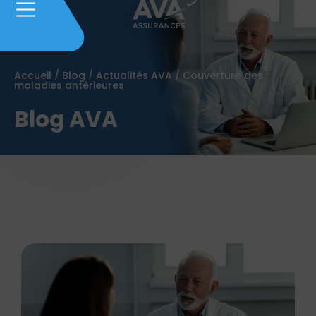
Accueil
/
Blog
/
Actualités AVA
/
Couverture des
maladies antérieures
Blog AVA