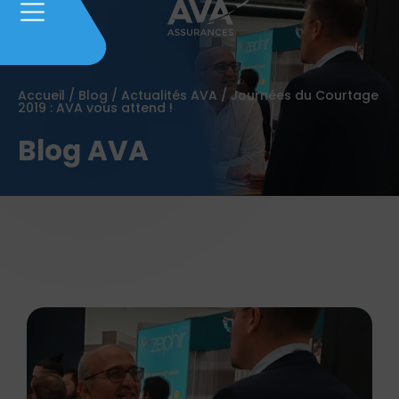
Accueil
/
Blog
/
Actualités AVA
/
Journées du Courtage
2019 : AVA vous attend !
Blog AVA