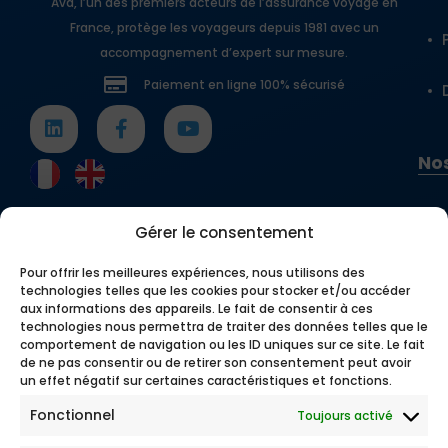
Ava, l’un des premiers acteurs de l’assurance voyage en
France, protège les voyageurs depuis 1981 avec un
accompagnement d’expert sur mesure.
Paiement en ligne 100% sécurisé
Nos
Gérer le consentement
Pour offrir les meilleures expériences, nous utilisons des
technologies telles que les cookies pour stocker et/ou accéder
aux informations des appareils. Le fait de consentir à ces
technologies nous permettra de traiter des données telles que le
comportement de navigation ou les ID uniques sur ce site. Le fait
de ne pas consentir ou de retirer son consentement peut avoir
un effet négatif sur certaines caractéristiques et fonctions.
Fonctionnel
Toujours activé