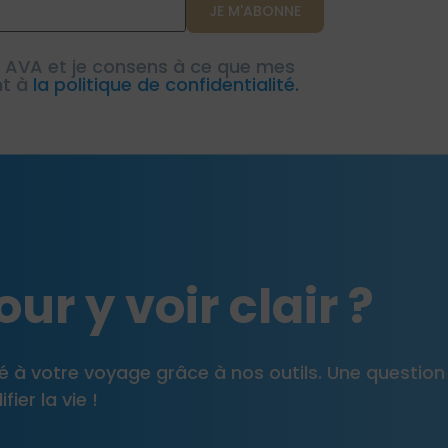
e AVA et je consens à ce que mes
nt à
la politique de confidentialité.
ur y voir clair ?
pté à votre voyage grâce à nos outils. Une question
ier la vie !