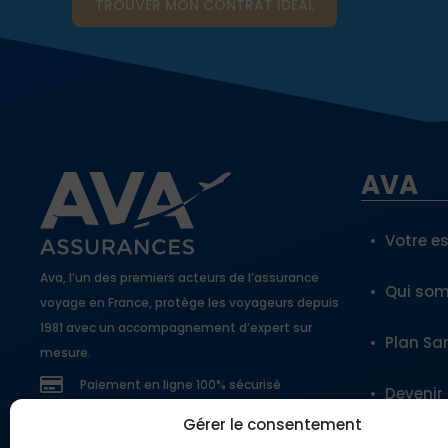
TROUVER MON CONTRAT​ IDÉAL
AVA
Votre e
Ava, l’un des premiers acteurs de l’assurance
Qui so
voyage en France, protège les voyageurs depuis
1981 avec un accompagnement d’expert sur
Plan Sa
mesure.
Paiement en ligne 100% sécurisé
Devenir
Gérer le consentement