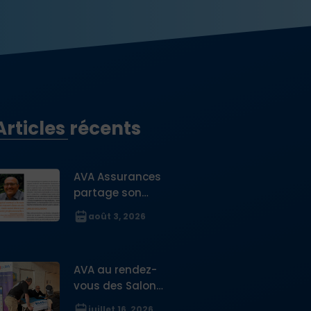
Articles récents
AVA Assurances
partage son
expertise sur la
août 3, 2026
protection des
digital nomades
dans le Journal
AVA au rendez-
des Français à
vous des Salons
l’étranger
du PVT Australie
juillet 16, 2026