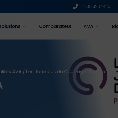
+33153204420
solutions
Comparateur
AVA
Bl
alités AVA
/
Les Journées du Courtage 2023 : venez n
A