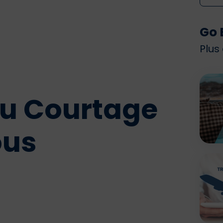
Go 
Plus
du Courtage
ous