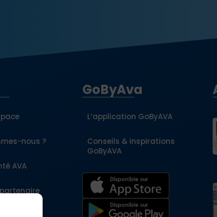
GoByAva
space
L’application GoByAVA
mmes-nous ?
Conseils & inspirations
GoByAVA
nté AVA
 partenaire