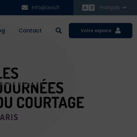
info@ava.fr
Français
og
Contact
Votre espace
ous rencontrer !