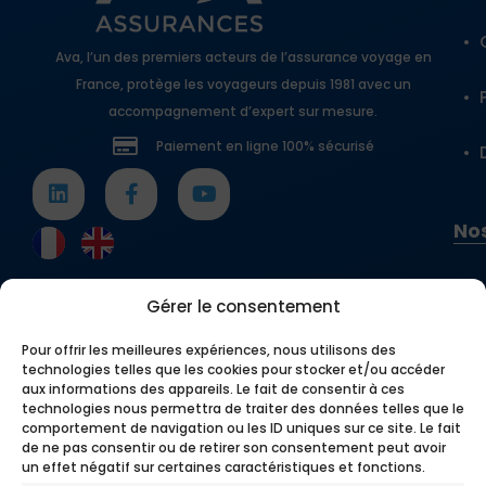
Ava, l’un des premiers acteurs de l’assurance voyage en
France, protège les voyageurs depuis 1981 avec un
accompagnement d’expert sur mesure.
Paiement en ligne 100% sécurisé
Nos
Gérer le consentement
Pour offrir les meilleures expériences, nous utilisons des
technologies telles que les cookies pour stocker et/ou accéder
aux informations des appareils. Le fait de consentir à ces
technologies nous permettra de traiter des données telles que le
comportement de navigation ou les ID uniques sur ce site. Le fait
de ne pas consentir ou de retirer son consentement peut avoir
un effet négatif sur certaines caractéristiques et fonctions.