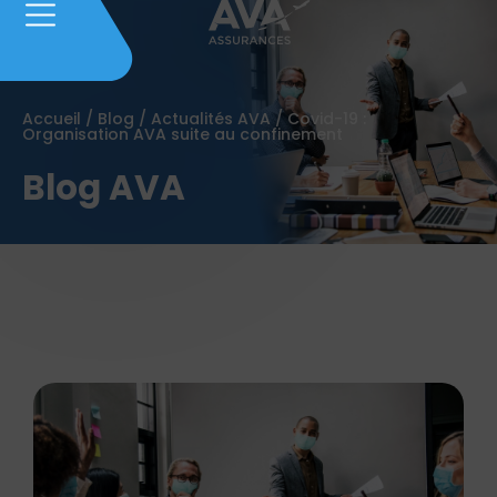
Accueil
/
Blog
/
Actualités AVA
/
Covid-19 :
Organisation AVA suite au confinement
Blog AVA