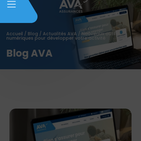
Accueil
/
Blog
/
Actualités AVA
/
Nouveaux outils
numériques pour développer votre activité
Blog AVA