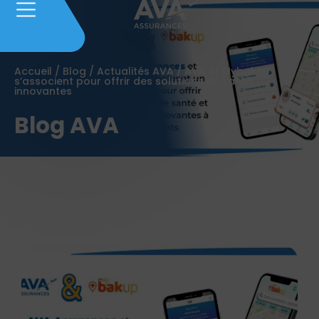
Accueil
/
Blog
/
Actualités AVA
/
AVA et Mybakup
s’associent pour offrir des solutions de santé
innovantes
Blog AVA