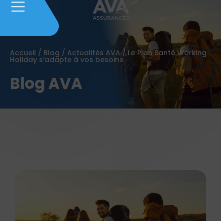
Accueil
/
Blog
/
Actualités AVA
/
Le Plan Santé Working
Holiday s’adapte à vos besoins
Blog AVA