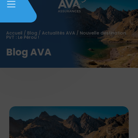
Accueil
/
Blog
/
Actualités AVA
/
Nouvelle destination
PVT : Le Pérou !
Blog AVA