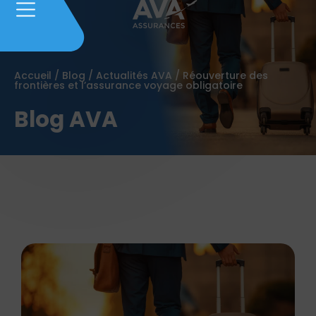
Accueil
/
Blog
/
Actualités AVA
/
Réouverture des
frontières et l’assurance voyage obligatoire
Blog AVA