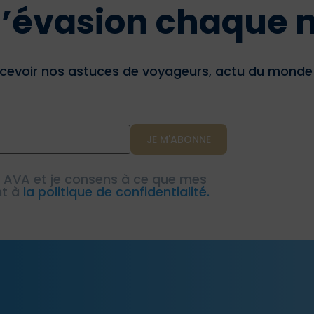
 d’évasion chaque 
cevoir nos astuces de voyageurs, actu du monde d
e AVA et je consens à ce que mes
nt à
la politique de confidentialité.