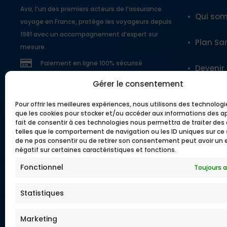
Ava, l’un des premiers acteurs de l’assurance
Qui so
voyage en France, protège les voyageurs depuis
1981 avec un accompagnement d’expert sur
Plan Sa
mesure.
Paiement en ligne 100% sécurisé
Devenir
Gérer le consentement
Nos ou
Pour offrir les meilleures expériences, nous utilisons des technologi
que les cookies pour stocker et/ou accéder aux informations des ap
fait de consentir à ces technologies nous permettra de traiter de
telles que le comportement de navigation ou les ID uniques sur ce si
Lexique
de ne pas consentir ou de retirer son consentement peut avoir un 
négatif sur certaines caractéristiques et fonctions.
Questio
Fonctionnel
Toujours a
Garanti
Statistiques
Téléch
Marketing