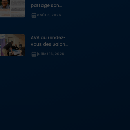
partage son
expertise sur la
août 3, 2026
protection des
digital nomades
dans le Journal
AVA au rendez-
des Français à
vous des Salons
l’étranger
du PVT Australie
juillet 16, 2026
à Lyon et à Paris