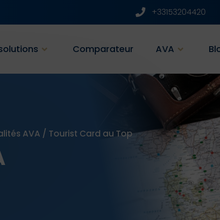
+33153204420
solutions
Comparateur
AVA
Bl
alités AVA
/
Tourist Card au Top
A