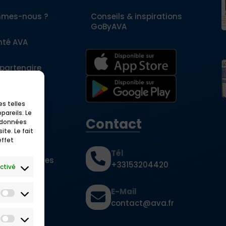
mmes-nous ?
Conseils & inspirations
GoByAVA
nté AVA
 partenaire
tils
es telles
pareils. Le
Contact
s données
te. Le fait
effet
Tél
ns fréquentes
+33153204420
ctivé
es
E-Mail
contact@ava.fr
argement