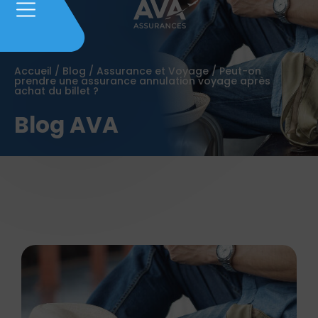
Accueil
/
Blog
/
Assurance et Voyage
/
Peut-on
prendre une assurance annulation voyage après
achat du billet ?
Blog AVA