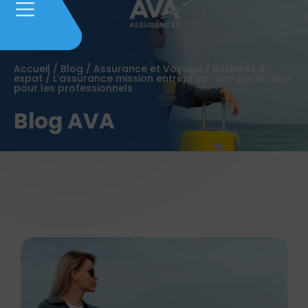
Accueil
/
Blog
/
Assurance et Voyage
/
Business &
expat
/
L’assurance mission entreprise : une protection
pour les professionnels
Blog AVA