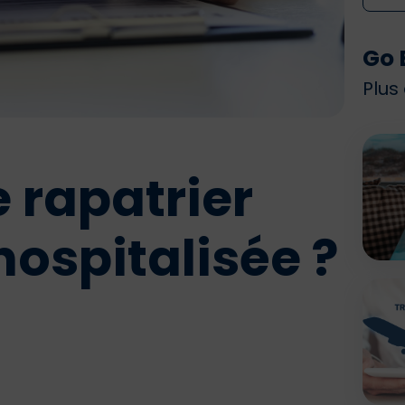
Go 
Plus
 rapatrier
ospitalisée ?