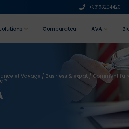
+33153204420
solutions
Comparateur
AVA
Bl
rance et Voyage
/
Business & expat
/
Comment faire
e ?
A