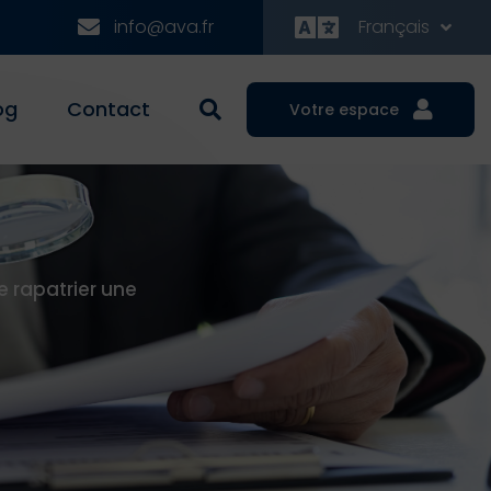
info@ava.fr
Français
og
Contact
Votre espace
 rapatrier une