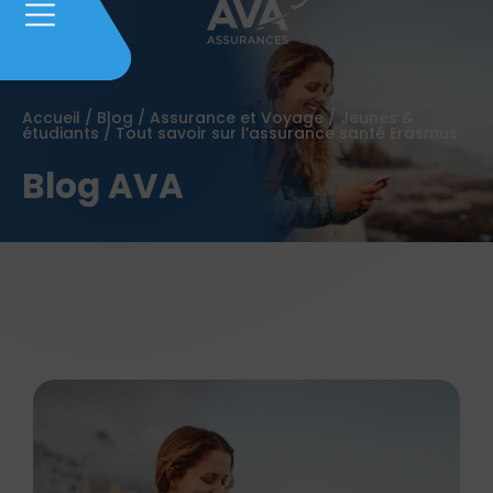
Accueil
/
Blog
/
Assurance et Voyage
/
Jeunes &
étudiants
/
Tout savoir sur l’assurance santé Erasmus
Blog AVA