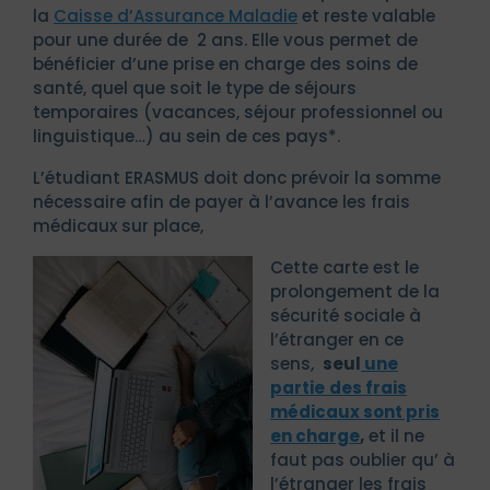
la
Caisse d’Assurance Maladie
et reste valable
pour une durée de 2 ans. Elle vous permet de
bénéficier d’une prise en charge des soins de
santé, quel que soit le type de séjours
temporaires (vacances, séjour professionnel ou
linguistique…) au sein de ces pays*.
L’étudiant ERASMUS doit donc prévoir la somme
nécessaire afin de payer à l’avance les frais
médicaux sur place,
Cette carte est le
prolongement de la
sécurité sociale à
l’étranger en ce
sens,
seul
une
partie
des frais
médicaux sont pris
en charge
,
et il ne
faut pas oublier qu’ à
l’étranger les frais