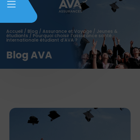
Accueil
/
Blog
/
Assurance et Voyage
/
Jeunes &
étudiants
/
Pourquoi choisir l’assurance santé
internationale étudiant d’AVA ?
Blog AVA