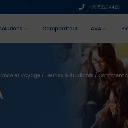
+33153204420
solutions
Comparateur
AVA
Bl
rance et Voyage
/
Jeunes & étudiants
/
Comment ch
A