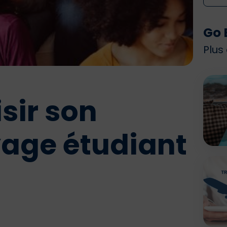
Go 
Plus
ir son
age étudiant