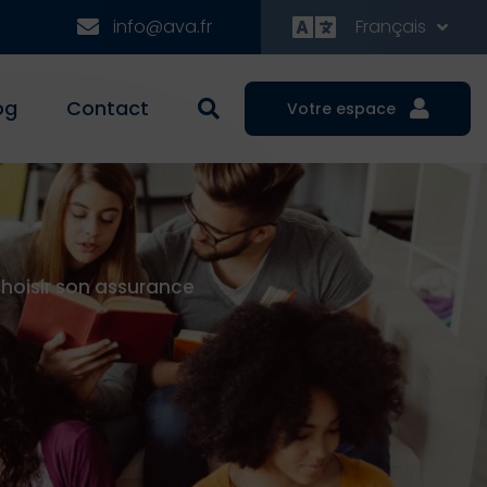
info@ava.fr
Français
og
Contact
Votre espace
oisir son assurance