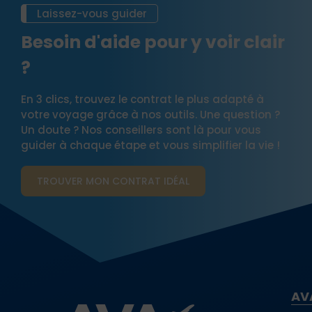
Laissez-vous guider
Besoin d'aide pour y voir clair
?
En 3 clics, trouvez le contrat le plus adapté à
votre voyage grâce à nos outils. Une question ?
Un doute ? Nos conseillers sont là pour vous
guider à chaque étape et vous simplifier la vie !
TROUVER MON CONTRAT​ IDÉAL
AV