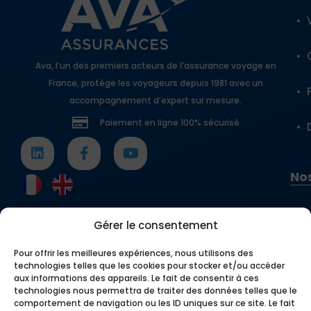
Ava, l’un des premiers acteurs de l’assurance voyage en
France, protège les voyageurs depuis 1981 avec un
accompagnement d’expert sur mesure.
Paiement en ligne 100% sécurisé
Nos
Gérer le consentement
Pour offrir les meilleures expériences, nous utilisons des
technologies telles que les cookies pour stocker et/ou accéder
aux informations des appareils. Le fait de consentir à ces
technologies nous permettra de traiter des données telles que le
comportement de navigation ou les ID uniques sur ce site. Le fait