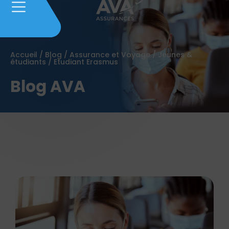
Accueil
/
Blog
/
Assurance et Voyage
/
Jeunes &
étudiants
/
Etudiant Erasmus
Blog AVA