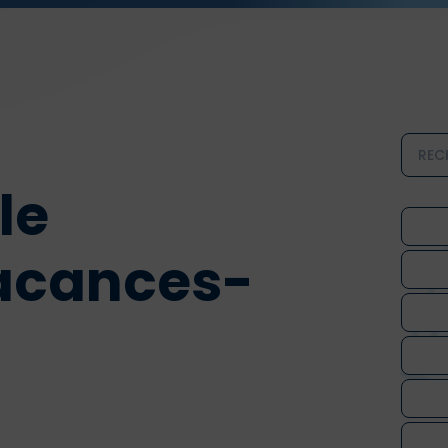
le
acances-