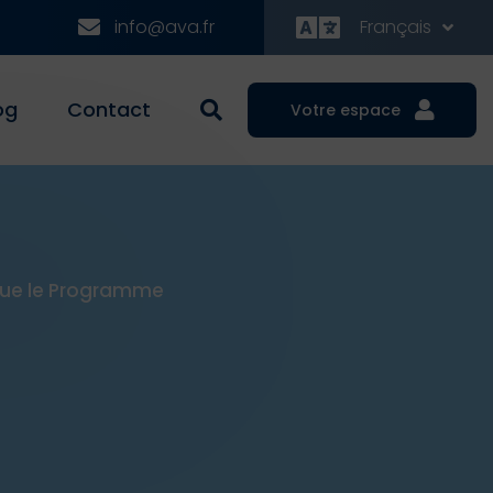
info@ava.fr
Français
og
Contact
Votre espace
que le Programme