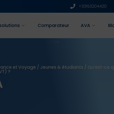
+33153204420
solutions
Comparateur
AVA
Bl
rance et Voyage
/
Jeunes & étudiants
/
Qu’est-ce 
VT) ?
A