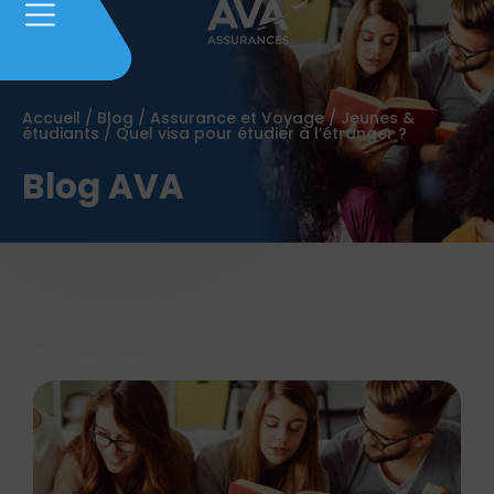
Accueil
/
Blog
/
Assurance et Voyage
/
Jeunes &
étudiants
/
Quel visa pour étudier à l’étranger ?
Blog AVA