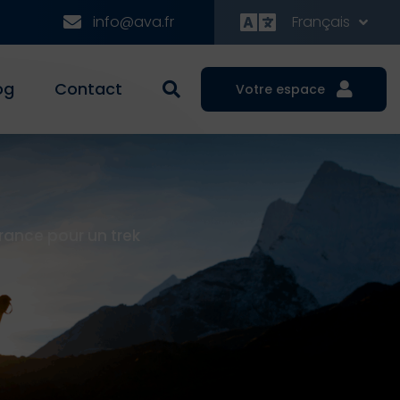
info@ava.fr
Français
og
Contact
Votre espace
rance pour un trek