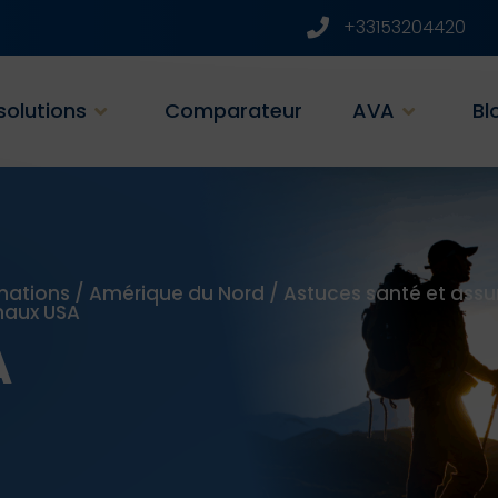
+33153204420
solutions
Comparateur
AVA
Bl
nations
/
Amérique du Nord
/
Astuces santé et assu
naux USA
A