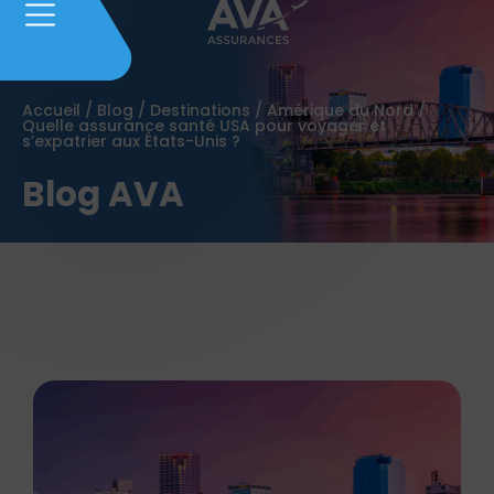
Accueil
/
Blog
/
Destinations
/
Amérique du Nord
/
Quelle assurance santé USA pour voyager et
s’expatrier aux États-Unis ?
Blog AVA