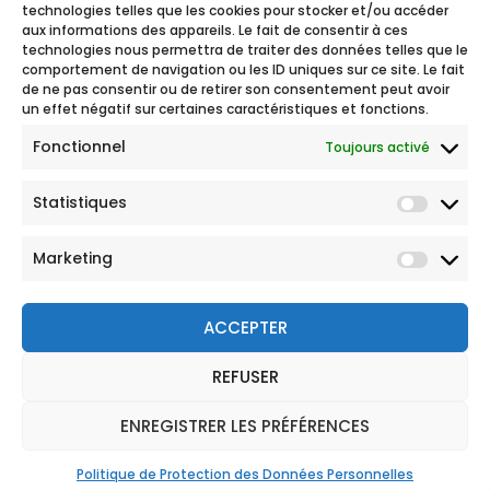
technologies telles que les cookies pour stocker et/ou accéder
aux informations des appareils. Le fait de consentir à ces
technologies nous permettra de traiter des données telles que le
comportement de navigation ou les ID uniques sur ce site. Le fait
de ne pas consentir ou de retirer son consentement peut avoir
un effet négatif sur certaines caractéristiques et fonctions.
Fonctionnel
Toujours activé
Statistiques
Marketing
ACCEPTER
REFUSER
© 2026 Tous droits réservés
Mentions légales
ENREGISTRER LES PRÉFÉRENCES
Politique de Protection des Données Personnelles
CGU
Politique de Protection des Données Personnelles
Réclamation
Plan du site